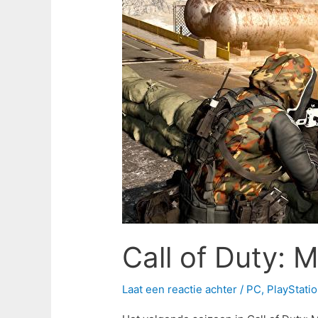
Modern
Warfare
Seizoen
6
is
nu
live
Call of Duty: 
Laat een reactie achter
/
PC
,
PlayStati