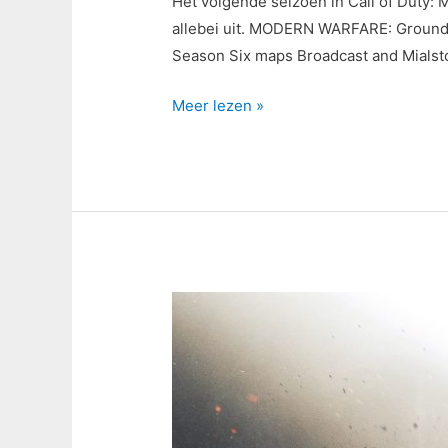
Het volgende seizoen in Call of Duty: 
allebei uit. MODERN WARFARE: Ground W
Season Six maps Broadcast and Mialsto
Meer lezen »
Review:
Call
of
Duty:
Modern
Warfare