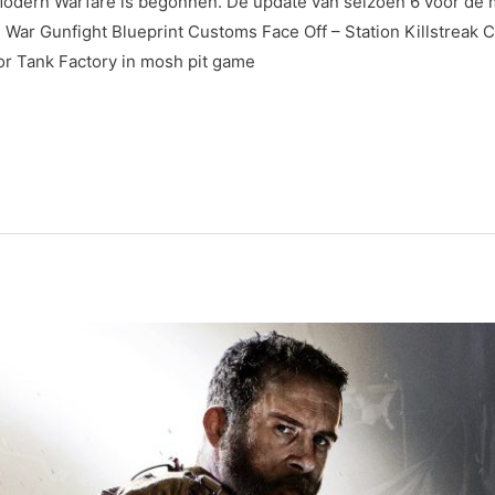
Modern Warfare is begonnen. De update van seizoen 6 voor de mu
ar Gunfight Blueprint Customs Face Off – Station Killstreak C
r Tank Factory in mosh pit game