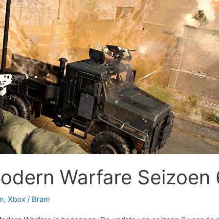
Modern Warfare Seizoen 6
on
,
Xbox
/
Bram