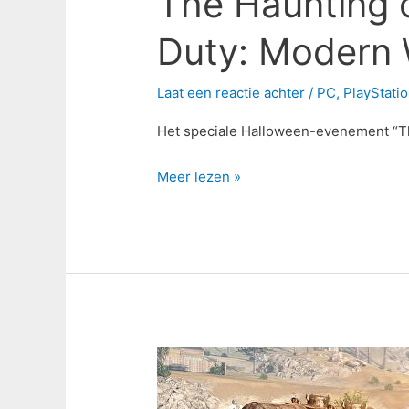
The Haunting o
Duty: Modern 
Laat een reactie achter
/
PC
,
PlayStati
Het speciale Halloween-evenement “The
Meer lezen »
Call
of
Duty: