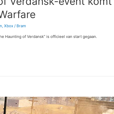
f Verdansk-event komt 
Warfare
on
,
Xbox
/
Bram
 Haunting of Verdansk” is officieel van start gegaan.