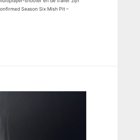
ltiplayer-shooter en de trailer zijn
onfirmed Season Six Mish Pit –