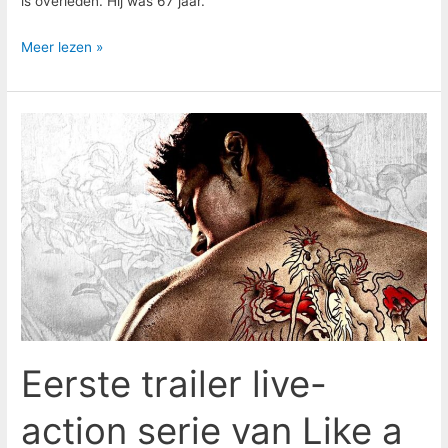
is overleden. Hij was 67 jaar.
Meer lezen »
Eerste
trailer
live-
action
serie
van
Like
a
Dragon:
Yakuza
Eerste trailer live-
verschenen
action serie van Like a