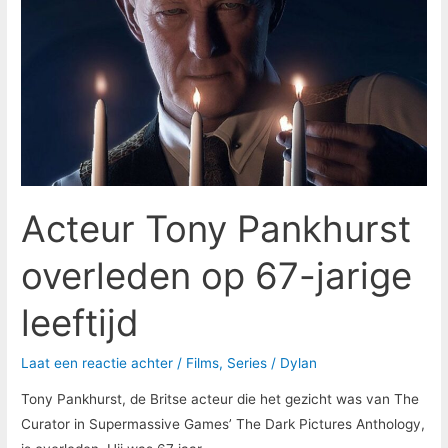
Pankhurst
overleden
op
67-
jarige
leeftijd
Acteur Tony Pankhurst
overleden op 67-jarige
leeftijd
Laat een reactie achter
/
Films
,
Series
/
Dylan
Tony Pankhurst, de Britse acteur die het gezicht was van The
Curator in Supermassive Games’ The Dark Pictures Anthology,