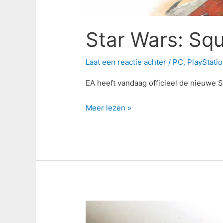
Star Wars: Squ
Laat een reactie achter
/
PC
,
PlayStati
EA heeft vandaag officieel de nieuwe
Meer lezen »
Review:
Call