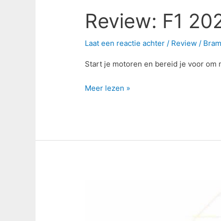
Review: F1 20
Laat een reactie achter
/
Review
/
Bra
Start je motoren en bereid je voor om m
Meer lezen »
Star
Wars:
Squadrons