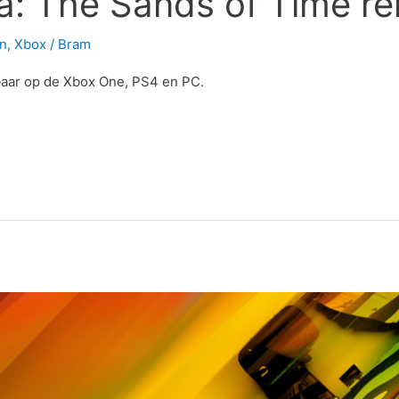
ia: The Sands of Time re
on
,
Xbox
/
Bram
kbaar op de Xbox One, PS4 en PC.