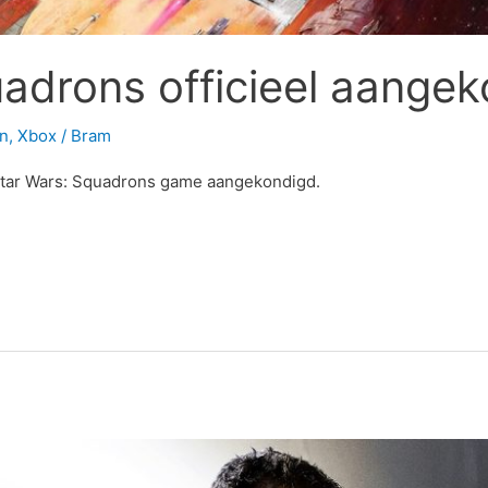
adrons officieel aange
on
,
Xbox
/
Bram
 Star Wars: Squadrons game aangekondigd.