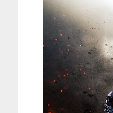
of
Duty:
Modern
Warfare