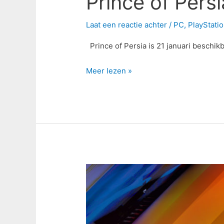
Prince of Pers
Laat een reactie achter
/
PC
,
PlayStati
Prince of Persia is 21 januari beschi
Meer lezen »
Review:
F1
2020