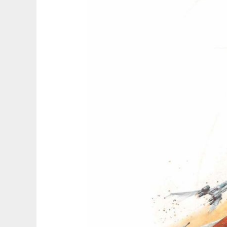
officieel
aangekondigd