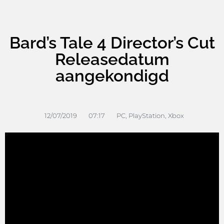
Bard’s Tale 4 Director’s Cut
Releasedatum
aangekondigd
12/07/2019
07:17
PC
,
PlayStation
,
Xbox