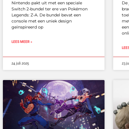
Nintendo pakt uit met een speciale
De 
Switch 2-bundel ter ere van Pokémon
bra
Legends: Z-A. De bundel bevat een
toe
console met een uniek design
met
geïnspireerd op
een
onl
LEES MEER »
LEE
24 juli 2025
23 j