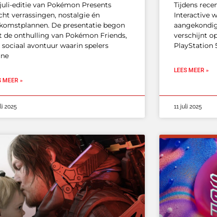
juli-editie van Pokémon Presents
Tijdens rece
cht verrassingen, nostalgie én
Interactive w
komstplannen. De presentatie begon
aangekondig
 de onthulling van Pokémon Friends,
verschijnt o
 sociaal avontuur waarin spelers
PlayStation
ine
LEES MEER »
S MEER »
uli 2025
11 juli 2025