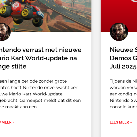
ntendo verrast met nieuwe
Nieuwe 
rio Kart World‑update na
Demos G
nge stilte
Juli 202
een lange periode zonder grote
Tijdens de N
ates heeft Nintendo onverwacht een
werden vers
uwe Mario Kart World‑update
aankondigin
gebracht. GameSpot meldt dat dit een
Nintendo Swi
de maakt aan een
console kun
S MEER »
LEES MEER »