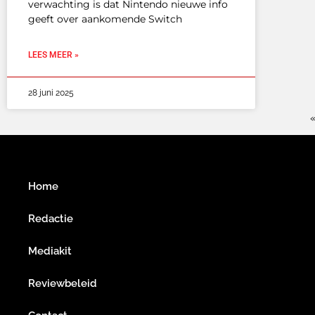
verwachting is dat Nintendo nieuwe info
geeft over aankomende Switch
LEES MEER »
28 juni 2025
«
Home
Redactie
Mediakit
Reviewbeleid