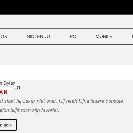
BOX
NINTENDO
PC
MOBILE
AN
aat hij zeker niet over. Hij heeft bijna iedere console
ion blijft toch zijn favoriet.
ichten