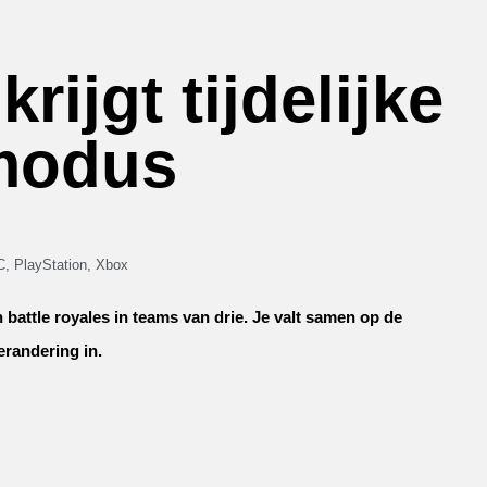
ijgt tijdelijke
modus
C
,
PlayStation
,
Xbox
 battle royales in teams van drie. Je valt samen op de
erandering in.