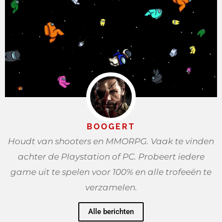
BOOGERT
Houdt van shooters en MMORPG. Vaak te vinden
achter de Playstation of PC. Probeert iedere
game uit te spelen voor 100% en alle trofeeën te
verzamelen.
Alle berichten