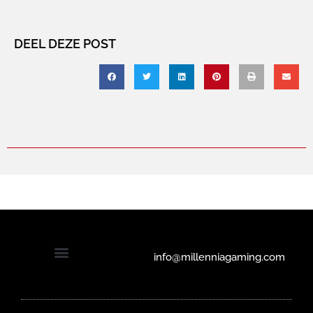
DEEL DEZE POST
info@millenniagaming.com
Solliciteren bij Millennia Gaming
Privacyverklaring en cookiebeleid