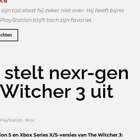
AN
 tijd slaat hij zeker niet over. Hij heeft bijna
PlayStation blijft toch zijn favoriet.
ichten
 stelt nexr-gen
Witcher 3 uit
PlayStation
,
Xbox
on 5 en Xbox Series X/S-versies van The Witcher 3: