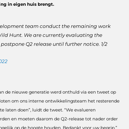
ing in eigen huis brengt.
evelopment team conduct the remaining work
Wild Hunt. We are currently evaluating the
postpone Q2 release until further notice. 1/2
2022
an de nieuwe generatie werd onthuld via een tweet op
sloten om ons interne ontwikkelingsteam het resterende
e laten doen”, luidt de tweet. “We evalueren
den en moeten daarom de Q2-release tot nader order
 mogelijk op de hoogte houden. Bedankt voor uw begrip.”