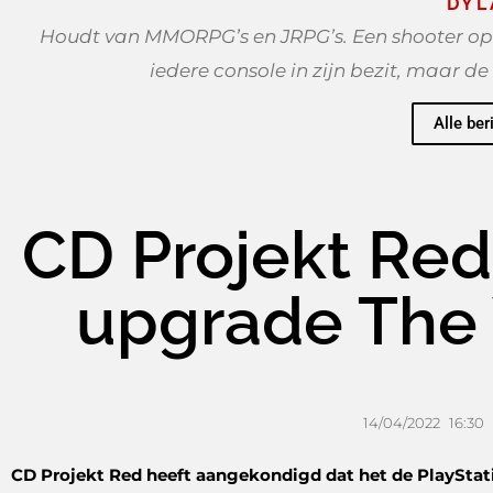
DYL
Houdt van MMORPG’s en JRPG’s. Een shooter op zijn
iedere console in zijn bezit, maar de 
Alle ber
CD Projekt Red
upgrade The 
14/04/2022
16:30
CD Projekt Red heeft aangekondigd dat het de PlayStati