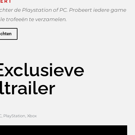
ERT
hter de Playstation of PC. Probeert iedere game
lle trofeeën te verzamelen.
ichten
Exclusieve
trailer
C
,
PlayStation
,
Xbox