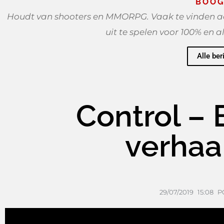
BOOG
Houdt van shooters en MMORPG. Vaak te vinden ac
uit te spelen voor 100% en a
Alle ber
Control – 
verhaal
29/07/2019
15:08
P