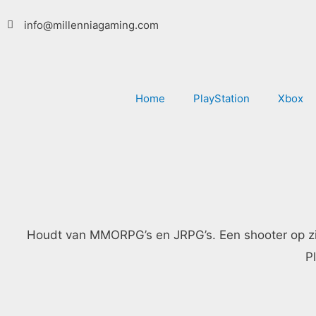
Ga
info@millenniagaming.com
naar
de
inhoud
Home
PlayStation
Xbox
Houdt van MMORPG’s en JRPG’s. Een shooter op zijn ti
Pl