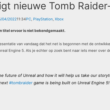
igt nieuwe Tomb Raide
5/04/2022
11:34
PC
,
PlayStation
,
Xbox
titel ervoor is niet bekendgemaakt.
resentatie van vandaag dat het net is begonnen met de ontwik
eal Engine 5. Als je echter op zoek bent naar iets meer over de
e future of Unreal and how it will help us take our storyte
 next
#tombraider
game is being built on Unreal Engine 5!