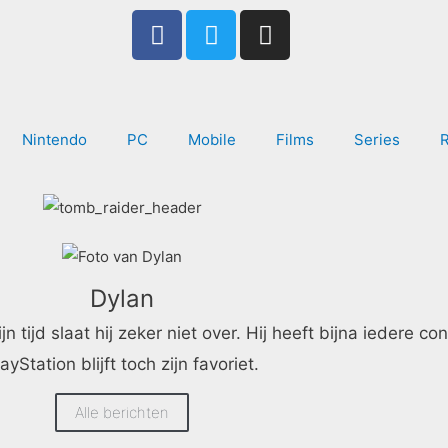
F
T
I
a
w
n
c
i
s
e
t
t
b
t
a
Nintendo
PC
Mobile
Films
Series
o
e
g
o
r
r
k
a
-
m
f
Dylan
jd slaat hij zeker niet over. Hij heeft bijna iedere con
ayStation blijft toch zijn favoriet.
Alle berichten