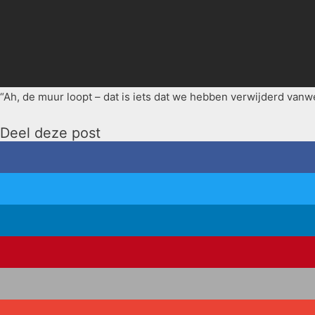
“Ah, de muur loopt – dat is iets dat we hebben verwijderd vanweg
Deel deze post