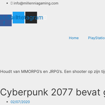
Ga
info@millenniagaming.com
naar
de
ebook-
Twitter
Instagram
inhoud
f
Home
PlayStati
Houdt van MMORPG’s en JRPG’s. Een shooter op zijn tijd sl
Cyberpunk 2077 bevat 
02/07/2020