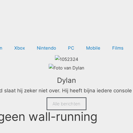
on
Xbox
Nintendo
PC
Mobile
Films
Dylan
aat hij zeker niet over. Hij heeft bijna iedere console in 
Alle berichten
geen wall-running