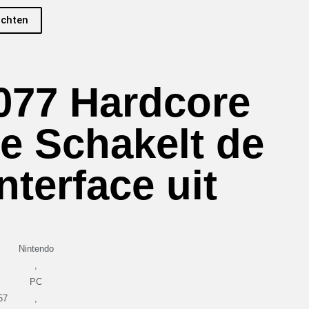
ichten
077 Hardcore
de Schakelt de
nterface uit
Nintendo
,
PC
57
,