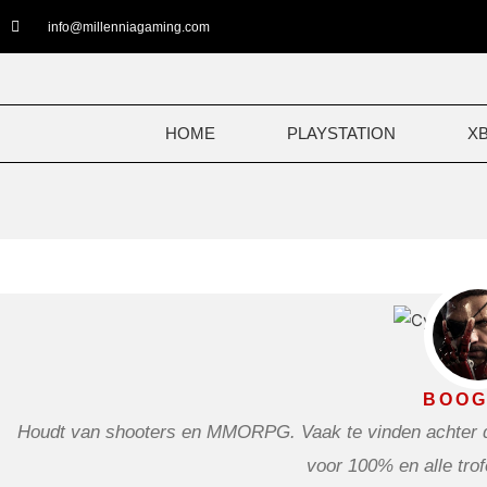
Ga
info@millenniagaming.com
naar
de
inhoud
HOME
PLAYSTATION
X
BOOG
Houdt van shooters en MMORPG. Vaak te vinden achter de 
voor 100% en alle tro