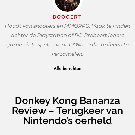
BOOGERT
Houdt van shooters en MMORPG. Vaak te vinden
achter de Playstation of PC. Probeert iedere
game uit te spelen voor 100% en alle trofeeën te
verzamelen.
Alle berichten
Donkey Kong Bananza
Review – Terugkeer van
Nintendo’s oerheld