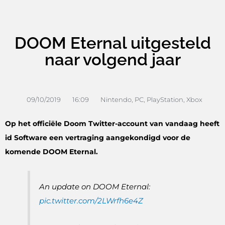
DOOM Eternal uitgesteld
naar volgend jaar
09/10/2019
16:09
Nintendo
,
PC
,
PlayStation
,
Xbox
Op het officiële Doom Twitter-account van vandaag heeft
id Software een vertraging aangekondigd voor de
komende DOOM Eternal.
An update on DOOM Eternal:
pic.twitter.com/2LWrfh6e4Z