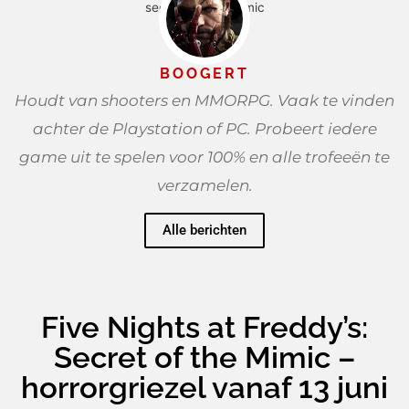
BOOGERT
Houdt van shooters en MMORPG. Vaak te vinden
achter de Playstation of PC. Probeert iedere
game uit te spelen voor 100% en alle trofeeën te
verzamelen.
Alle berichten
Five Nights at Freddy’s:
Secret of the Mimic –
horrorgriezel vanaf 13 juni