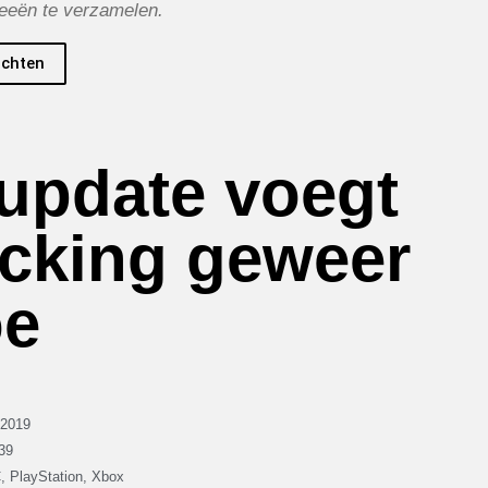
feeën te verzamelen.
ichten
 update voegt
acking geweer
oe
/2019
39
C
,
PlayStation
,
Xbox