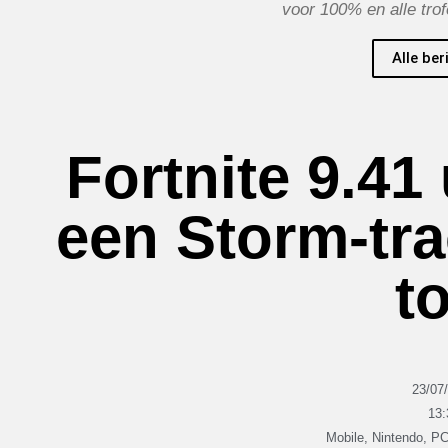
voor 100% en alle tro
Alle ber
Fortnite 9.41
een Storm-tr
t
23/07
13:
Mobile
,
Nintendo
,
P