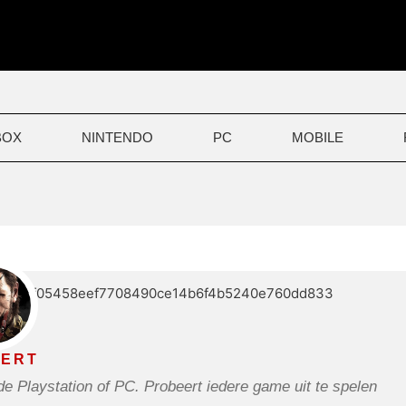
BOX
NINTENDO
PC
MOBILE
ERT
Playstation of PC. Probeert iedere game uit te spelen