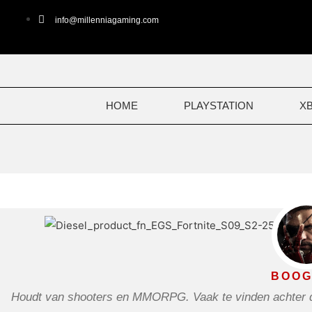
Ga
info@millenniagaming.com
naar
de
inhoud
HOME
PLAYSTATION
X
BOOG
Houdt van shooters en MMORPG. Vaak te vinden achter de 