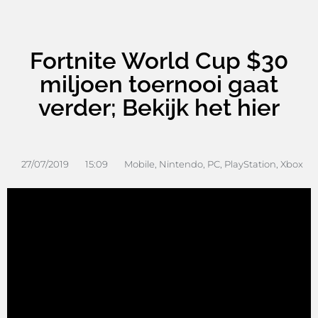
Fortnite World Cup $30
miljoen toernooi gaat
verder; Bekijk het hier
27/07/2019
15:09
Mobile
,
Nintendo
,
PC
,
PlayStation
,
Xbox