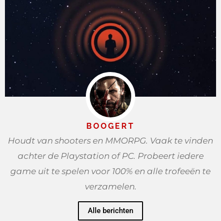
BOOGERT
Houdt van shooters en MMORPG. Vaak te vinden
achter de Playstation of PC. Probeert iedere
game uit te spelen voor 100% en alle trofeeën te
verzamelen.
Alle berichten