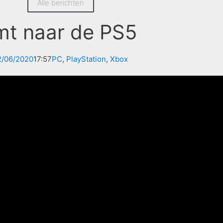
Alle berichten
mt naar de PS5
2/06/2020
17:57
PC
,
PlayStation
,
Xbox