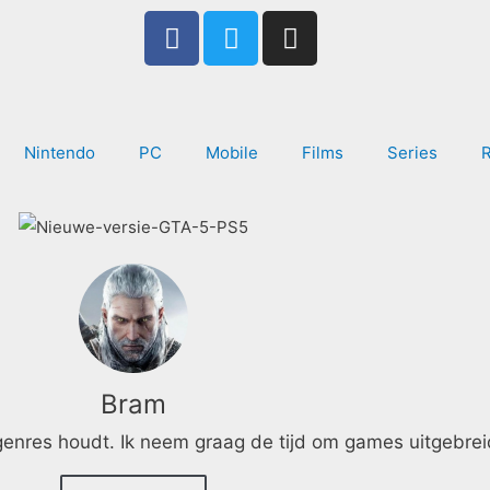
F
T
I
a
w
n
c
i
s
e
t
t
b
t
a
Nintendo
PC
Mobile
Films
Series
o
e
g
o
r
r
k
a
-
m
f
Bram
 genres houdt. Ik neem graag de tijd om games uitgebrei