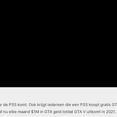
ar de PS5 komt. Ook krijgt iedereen die een PS5 koopt gratis 
af nu elke maand $1M in GTA geld totdat GTA V uitkomt in 2021.