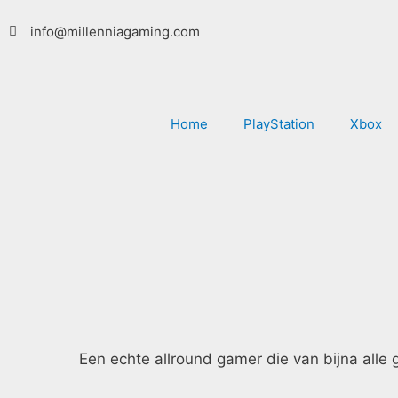
Ga
info@millenniagaming.com
naar
de
inhoud
Home
PlayStation
Xbox
Een echte allround gamer die van bijna alle