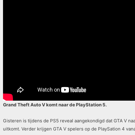
Grand Theft Auto V komt naar de PlayStation 5.
Gisteren is tijdens de PS5 reveal aangekondigd dat GTA V na
uitkomt. Verder krijgen GTA V spelers op de PlaySation 4 van