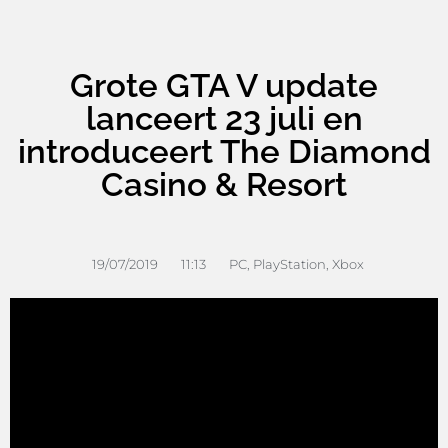
Grote GTA V update
lanceert 23 juli en
introduceert The Diamond
Casino & Resort
19/07/2019
11:13
PC
,
PlayStation
,
Xbox