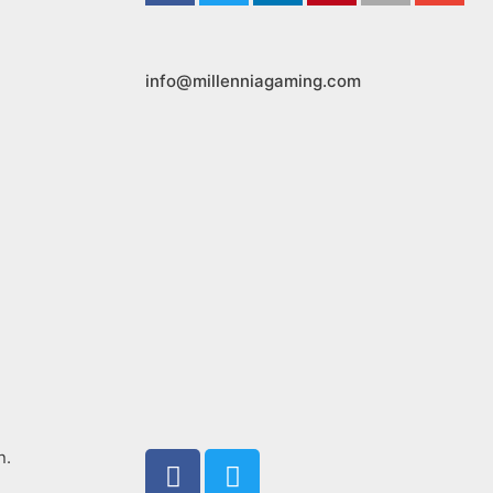
info@millenniagaming.com
F
T
n.
a
w