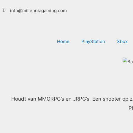
Ga
info@millenniagaming.com
naar
de
inhoud
Home
PlayStation
Xbox
Houdt van MMORPG’s en JRPG’s. Een shooter op zijn ti
Pl