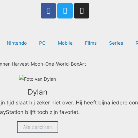
F
T
I
a
w
n
c
i
s
e
t
t
b
t
a
Nintendo
PC
Mobile
Films
Series
o
e
g
o
r
r
k
a
-
m
f
Dylan
jd slaat hij zeker niet over. Hij heeft bijna iedere con
ayStation blijft toch zijn favoriet.
Alle berichten