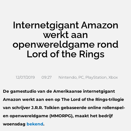
Internetgigant Amazon
werkt aan
openwereldgame rond
Lord of the Rings
12/07/2019
09:27
Nintendo
,
PC
,
PlayStation
,
Xbox
De gamestudio van de Amerikaanse internetgigant
Amazon werkt aan een op The Lord of the Rings-trilogie
van schrijver J.R.R. Tolkien gebaseerde online rollenspel-
en openwereldgame (MMORPG), maakt het bedrijf
woensdag
bekend
.