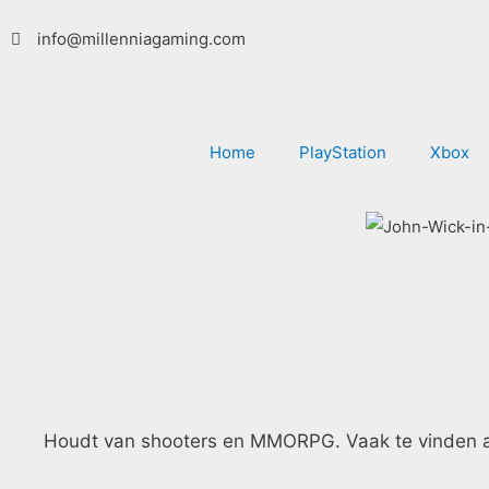
Ga
info@millenniagaming.com
naar
de
inhoud
Home
PlayStation
Xbox
Houdt van shooters en MMORPG. Vaak te vinden ach