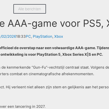
Alle berichten
iële AAA-game voor PS5,
3/02/2026
18:33
PC
,
PlayStation
,
Xbox
fficieel de overstap naar een volwaardige AAA-game. Tijdens
ntwikkeling is voor PlayStation 5, Xbox Series X|S en PC.
 de kenmerkende “Gun-Fu”-vechtstijl centraal staat. Volgens 
uarters combat en cinematografische afrekenmomenten.
ct. Hij verleent niet alleen zijn stem en gelijkenis aan het pe
ver een lancering in 2027.