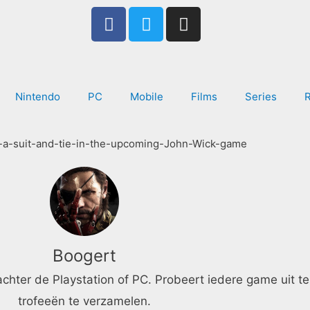
F
T
I
a
w
n
c
i
s
e
t
t
b
t
a
Nintendo
PC
Mobile
Films
Series
o
e
g
o
r
r
k
a
-
m
f
Boogert
ter de Playstation of PC. Probeert iedere game uit te
trofeeën te verzamelen.