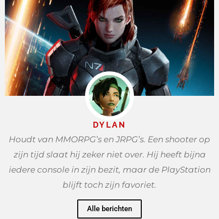
DYLAN
Houdt van MMORPG’s en JRPG’s. Een shooter op
zijn tijd slaat hij zeker niet over. Hij heeft bijna
iedere console in zijn bezit, maar de PlayStation
blijft toch zijn favoriet.
Alle berichten