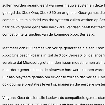
zullen worden geannuleerd wanneer nieuwe systemen deze f
gezegd dat Xbox One, Xbox 360 en originele Xbox-games die
compatibiliteitsinitiatief van dat systeem zullen werken op S
naar de volgende generatie hardware. Vandaag heeft het tea
compatibiliteitsfuncties van de komende Xbox Series X.
Met meer dan 600 games van vorige generaties die aan Xbox
Xbox One beschikbaar zijn, zal de Xbox Series X bij de lanc
vereiste dat Microsoft grote hindernissen moest nemen als h
meerdere generaties op de nieuwste hardware kunnen worde
uur aan playtests gedaan om ervoor te zorgen dat Series X nie
ook optimale prestaties levert op manieren die eerdere syst
Volgens Xbox draaien alle backwards compatibele games stan
kracht van de CPU, GPU en SSD wordt benut. Hierdoor kunnen 