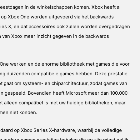
eestdagen in de winkelschappen komen. Xbox heeft al
 op Xbox One worden uitgevoerd via het backwards
eries X, en dat accessoires ook zullen worden overgedragen
m van Xbox meer inzicht gegeven in de backwards
 One werken en de enorme bibliotheek met games die voor
ering duizenden compatibele games hebben. Deze prestatie
et gaat om systeem- en chiparchitectuur, zodat games van
n gespeeld. Bovendien heeft Microsoft meer dan 100.000
t alleen compatibel is met uw huidige bibliotheken, maar
emen niet konden.
daard op Xbox Series X-hardware, waarbij de volledige
oudere games prestaties behalen die op zijn minst gelijk