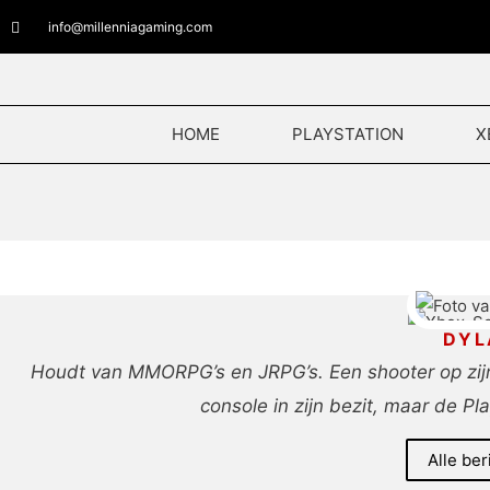
Ga
info@millenniagaming.com
naar
de
inhoud
HOME
PLAYSTATION
X
DYL
Houdt van MMORPG’s en JRPG’s. Een shooter op zijn tij
console in zijn bezit, maar de Play
Alle ber