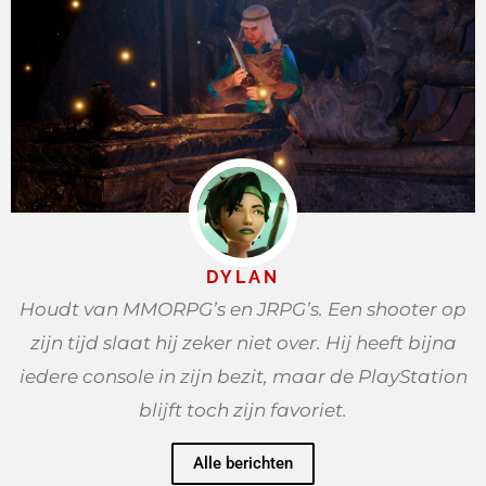
DYLAN
Houdt van MMORPG’s en JRPG’s. Een shooter op
zijn tijd slaat hij zeker niet over. Hij heeft bijna
iedere console in zijn bezit, maar de PlayStation
blijft toch zijn favoriet.
Alle berichten