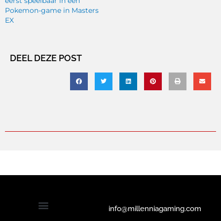
eerst speelbaar in een
Pokemon-game in Masters
EX
DEEL DEZE POST
info@millenniagaming.com
Solliciteren bij Millennia Gaming
Privacyverklaring en cookiebeleid