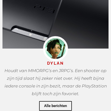
DYLAN
Houdt van MMORPG’s en JRPG’s. Een shooter op
zijn tijd slaat hij zeker niet over. Hij heeft bijna
iedere console in zijn bezit, maar de PlayStation
blijft toch zijn favoriet.
Alle berichten