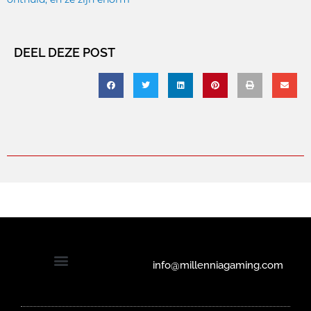
DEEL DEZE POST
info@millenniagaming.com
Solliciteren bij Millennia Gaming
Privacyverklaring en cookiebeleid