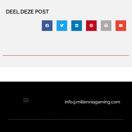
DEEL DEZE POST
info@millenniagaming.com
Solliciteren bij Millennia Gaming
Privacyverklaring en cookiebeleid