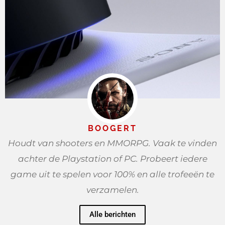
BOOGERT
Houdt van shooters en MMORPG. Vaak te vinden
achter de Playstation of PC. Probeert iedere
game uit te spelen voor 100% en alle trofeeën te
verzamelen.
Alle berichten