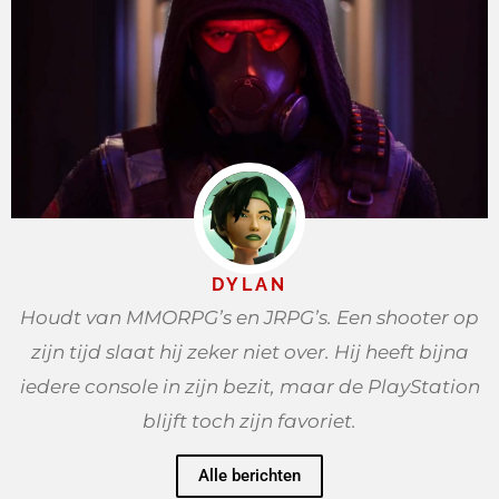
DYLAN
Houdt van MMORPG’s en JRPG’s. Een shooter op
zijn tijd slaat hij zeker niet over. Hij heeft bijna
iedere console in zijn bezit, maar de PlayStation
blijft toch zijn favoriet.
Alle berichten