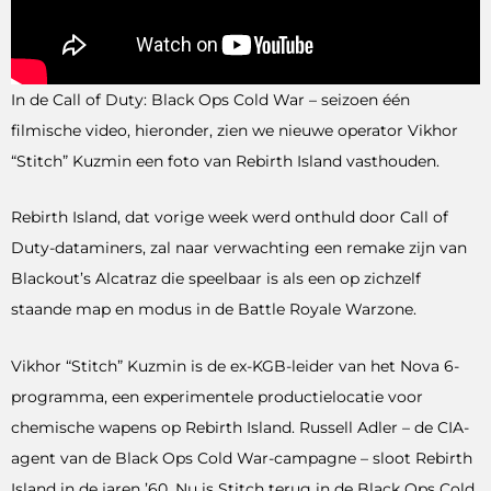
In de Call of Duty: Black Ops Cold War – seizoen één
filmische video, hieronder, zien we nieuwe operator Vikhor
“Stitch” Kuzmin een foto van Rebirth Island vasthouden.
Rebirth Island, dat vorige week werd onthuld door Call of
Duty-dataminers, zal naar verwachting een remake zijn van
Blackout’s Alcatraz die speelbaar is als een op zichzelf
staande map en modus in de Battle Royale Warzone.
Vikhor “Stitch” Kuzmin is de ex-KGB-leider van het Nova 6-
programma, een experimentele productielocatie voor
chemische wapens op Rebirth Island. Russell Adler – de CIA-
agent van de Black Ops Cold War-campagne – sloot Rebirth
Island in de jaren ’60. Nu is Stitch terug in de Black Ops Cold