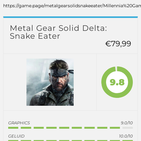
https://game.page/metalgearsolidsnakeeater/Millennia%20Ga
Metal Gear Solid Delta:
Snake Eater
€79,99
9.8
GRAPHICS
9.0/10
GELUID
10.0/10