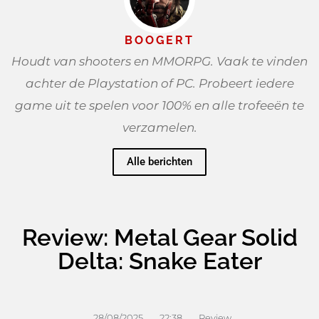
BOOGERT
Houdt van shooters en MMORPG. Vaak te vinden
achter de Playstation of PC. Probeert iedere
game uit te spelen voor 100% en alle trofeeën te
verzamelen.
Alle berichten
Review: Metal Gear Solid
Delta: Snake Eater
28/08/2025
22:38
Review