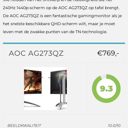
240Hz 1440p-scherm op de AOC AG273QZ op tafel brengt.
De AOC AG273QZ is een fantastische gamingmonitor als je
het snelste beschikbare QHD-scherm wilt, maar je moet
leven met de zwakke punten van de TN-technologie.
AOC AG273QZ
€769,-
9.3
BEELDKWALITEIT
10.0/10