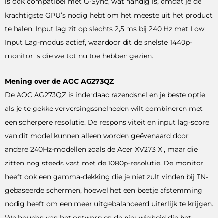
is ook compatibel met G-Sync, wat handig is, omdat je de
krachtigste GPU’s nodig hebt om het meeste uit het product
te halen. Input lag zit op slechts 2,5 ms bij 240 Hz met Low
Input Lag-modus actief, waardoor dit de snelste 1440p-
monitor is die we tot nu toe hebben gezien.
Mening over de AOC AG273QZ
De AOC AG273QZ is inderdaad razendsnel en je beste optie
als je te gekke verversingssnelheden wilt combineren met
een scherpere resolutie. De responsiviteit en input lag-score
van dit model kunnen alleen worden geëvenaard door
andere 240Hz-modellen zoals de Acer XV273 X , maar die
zitten nog steeds vast met de 1080p-resolutie. De monitor
heeft ook een gamma-dekking die je niet zult vinden bij TN-
gebaseerde schermen, hoewel het een beetje afstemming
nodig heeft om een ​​meer uitgebalanceerd uiterlijk te krijgen.
We houden van het ontwerp en de nieuwigheid die het