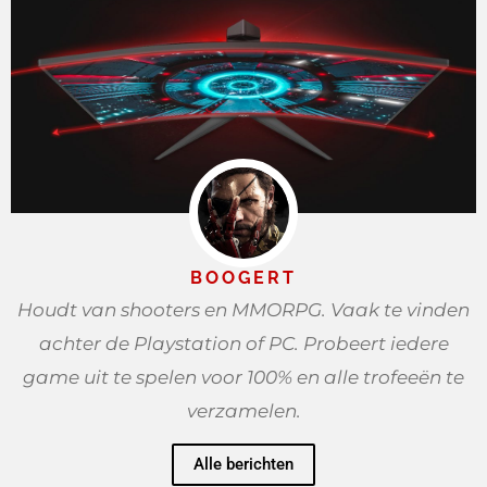
BOOGERT
Houdt van shooters en MMORPG. Vaak te vinden
achter de Playstation of PC. Probeert iedere
game uit te spelen voor 100% en alle trofeeën te
verzamelen.
Alle berichten