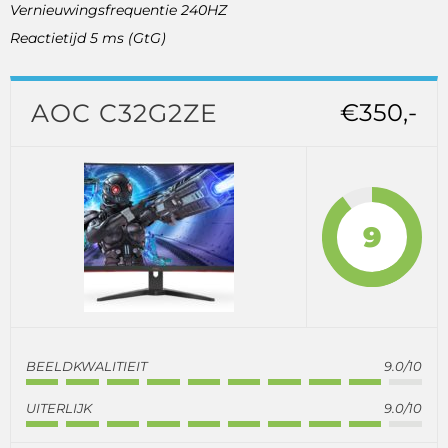
Vernieuwingsfrequentie 240HZ
Reactietijd 5 ms (GtG)
AOC C32G2ZE
€350,-
9
BEELDKWALITIEIT
9.0/10
UITERLIJK
9.0/10