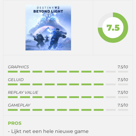
7.5
GRAPHICS
7.5/10
GELUID
7.5/10
REPLAY VALUE
7.5/10
GAMEPLAY
7.5/10
PROS
Lijkt net een hele nieuwe game