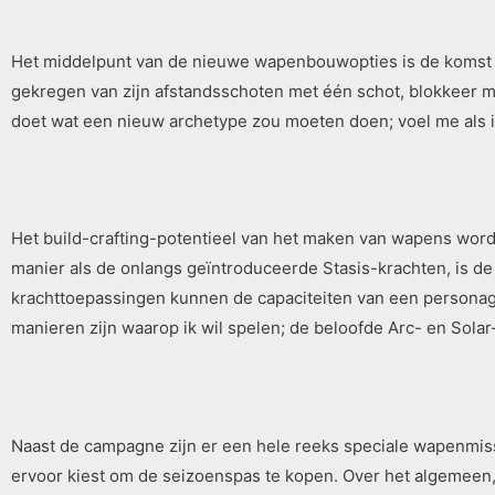
Het middelpunt van de nieuwe wapenbouwopties is de komst v
gekregen van zijn afstandsschoten met één schot, blokkeer m
doet wat een nieuw archetype zou moeten doen; voel me als iet
Het build-crafting-potentieel van het maken van wapens word
manier als de onlangs geïntroduceerde Stasis-krachten, is de 
krachttoepassingen kunnen de capaciteiten van een personage
manieren zijn waarop ik wil spelen; de beloofde Arc- en Sola
Naast de campagne zijn er een hele reeks speciale wapenmissi
ervoor kiest om de seizoenspas te kopen. Over het algemeen,