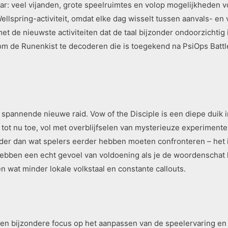
: veel vijanden, grote speelruimtes en volop mogelijkheden voo
lspring-activiteit, omdat elke dag wisselt tussen aanvals- en v
et de nieuwste activiteiten dat de taal bijzonder ondoorzichti
m de Runenkist te decoderen die is toegekend na PsiOps Battl
n spannende nieuwe raid. Vow of the Disciple is een diepe duik
tot nu toe, vol met overblijfselen van mysterieuze experiment
rder dan wat spelers eerder hebben moeten confronteren – het i
ebben een echt gevoel van voldoening als je de woordenschat l
 wat minder lokale volkstaal en constante callouts.
een bijzondere focus op het aanpassen van de speelervaring en