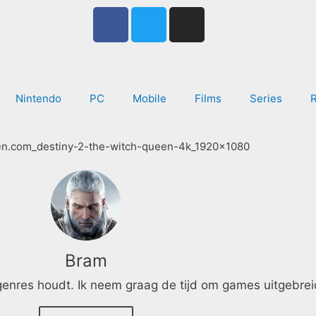
F
T
I
a
w
n
c
i
s
e
t
t
b
t
a
Nintendo
PC
Mobile
Films
Series
o
e
g
o
r
r
k
a
-
m
f
Bram
 genres houdt. Ik neem graag de tijd om games uitgebrei