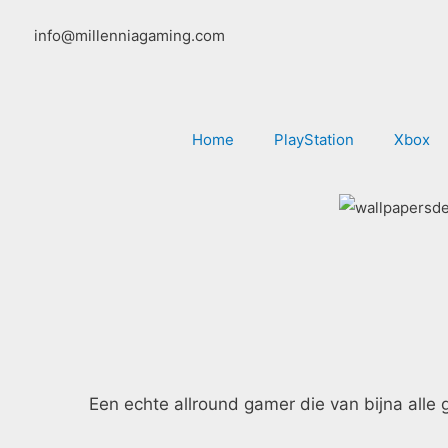
Ga
info@millenniagaming.com
naar
de
inhoud
Home
PlayStation
Xbox
Een echte allround gamer die van bijna alle