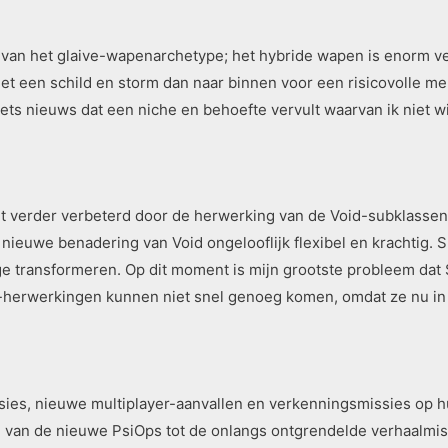
an het glaive-wapenarchetype; het hybride wapen is enorm ver
et een schild en storm dan naar binnen voor een risicovolle m
s nieuws dat een niche en behoefte vervult waarvan ik niet wis
t verder verbeterd door de herwerking van de Void-subklassen
nieuwe benadering van Void ongelooflijk flexibel en krachtig. S
 transformeren. Op dit moment is mijn grootste probleem dat 
r-herwerkingen kunnen niet snel genoeg komen, omdat ze nu in 
es, nieuwe multiplayer-aanvallen en verkenningsmissies op hun
 van de nieuwe PsiOps tot de onlangs ontgrendelde verhaalmissi