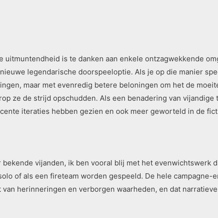
Die uitmuntendheid is te danken aan enkele ontzagwekkende om
ieuwe legendarische doorspeeloptie. Als je op die manier spee
ringen, maar met evenredig betere beloningen om het de moeite
op ze de strijd opschudden. Als een benadering van vijandige 
ente iteraties hebben gezien en ook meer geworteld in de fict
 bekende vijanden, ik ben vooral blij met het evenwichtswerk d
 solo of als een fireteam worden gespeeld. De hele campagne-e
st van herinneringen en verborgen waarheden, en dat narratieve