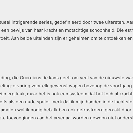
el intrigerende series, gedefinieerd door twee uitersten. Aan
 een bewijs van haar kracht en motachtige schoonheid. Die est
oelt. Aan beide uiteinden zijn er geheimen om te ontdekken 
ding, die Guardians de kans geeft om veel van de nieuwste wap
-leveling-ervaring voor elk gewenst wapen bovenop de voortgang
zijn erg leuk, maar het is ook een systeem dat het toch al krac
zelfs als een oude speler merk dat ik mijn handen in de lucht s
rzamelen wat ik nodig heb. Ik ben ook gefrustreerd geraakt door
te toevoegingen aan het arsenaal worden gewoon niet onderst