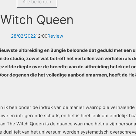
Alle berichten
e Witch Queen
28/02/2022
12:00
Review
euwste uitbreiding en Bungie beloonde dat geduld met een ui
de studio, zowel wat betreft het vertellen van verhalen als
iezelfde diepte over de breedte van de uitbreiding betekent o
. Voor degenen die het volledige aanbod omarmen, heeft de He
, en ik ben onder de indruk van de manier waarop die verhalende
uwe en intrigerende schurk, en het is heel leuk om eindelijk haa
n The Witch Queen is de nuance waarmee het nu zijn personag
re dualiteit van het universum worden systematisch overschre