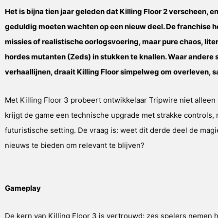
Het is bijna tien jaar geleden dat Killing Floor 2 verscheen,
geduldig moeten wachten op een nieuw deel. De franchise heef
missies of realistische oorlogsvoering, maar pure chaos, li
hordes mutanten (Zeds) in stukken te knallen. Waar andere 
verhaallijnen, draait Killing Floor simpelweg om overleven,
Met Killing Floor 3 probeert ontwikkelaar Tripwire niet allee
krijgt de game een technische upgrade met strakke controls
futuristische setting. De vraag is: weet dit derde deel de ma
nieuws te bieden om relevant te blijven?
Gameplay
De kern van Killing Floor 3 is vertrouwd: zes spelers nemen 