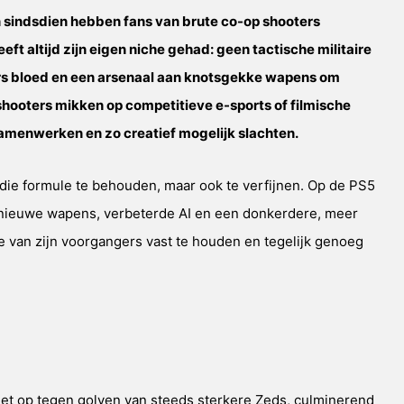
 en sindsdien hebben fans van brute co-op shooters
t altijd zijn eigen niche gehad: geen tactische militaire
ters bloed en een arsenaal aan knotsgekke wapens om
shooters mikken op competitieve e-sports of filmische
 samenwerken en zo creatief mogelijk slachten.
n die formule te behouden, maar ook te verfijnen. Op de PS5
, nieuwe wapens, verbeterde AI en een donkerdere, meer
gie van zijn voorgangers vast te houden en tegelijk genoeg
het op tegen golven van steeds sterkere Zeds, culminerend