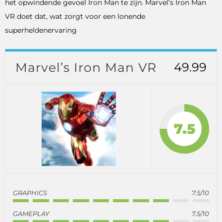
het opwindende gevoel Iron Man te zijn. Marvel’s Iron Man
VR doet dat, wat zorgt voor een lonende
superheldenervaring
Marvel’s Iron Man VR
49.99
7.5
GRAPHICS
7.5/10
GAMEPLAY
7.5/10