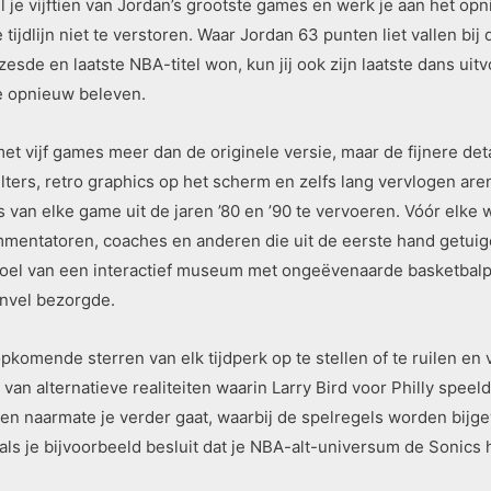
el je vijftien van Jordan’s grootste games en werk je aan het op
 tijdlijn niet te verstoren. Waar Jordan 63 punten liet vallen bij
 zesde en laatste NBA-titel won, kun jij ook zijn laatste dans u
je opnieuw beleven.
et vijf games meer dan de originele versie, maar de fijnere det
filters, retro graphics op het scherm en zelfs lang vervlogen a
an elke game uit de jaren ’80 en ’90 te vervoeren. Vóór elke w
entatoren, coaches en anderen die uit de eerste hand getuig
oel van een interactief museum met ongeëvenaarde basketbalpr
envel bezorgde.
omende sterren van elk tijdperk op te stellen of te ruilen en v
n alternatieve realiteiten waarin Larry Bird voor Philly speeld
ren naarmate je verder gaat, waarbij de spelregels worden bijge
 als je bijvoorbeeld besluit dat je NBA-alt-universum de Sonics