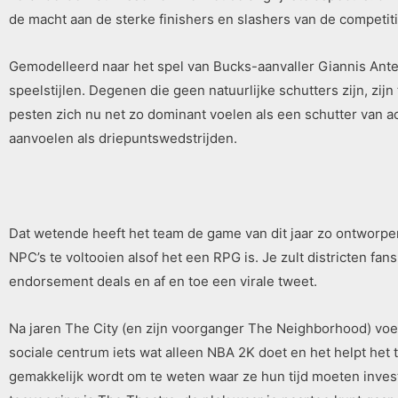
de macht aan de sterke finishers en slashers van de competi
Gemodelleerd naar het spel van Bucks-aanvaller Giannis Ante
speelstijlen. Degenen die geen natuurlijke schutters zijn, zijn
pesten zich nu net zo dominant voelen als een schutter van a
aanvoelen als driepuntswedstrijden.
Dat wetende heeft het team de game van dit jaar zo ontworpen
NPC’s te voltooien alsof het een RPG is. Je zult districten fa
endorsement deals en af ​​en toe een virale tweet.
Na jaren The City (en zijn voorganger The Neighborhood) voel
sociale centrum iets wat alleen NBA 2K doet en het helpt he
gemakkelijk wordt om te weten waar ze hun tijd moeten inves