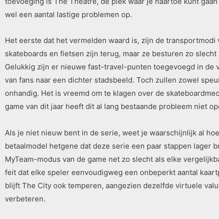
toevoeging is The Theatre, de plek waar je naartoe kunt gaan 
wel een aantal lastige problemen op.
Het eerste dat het vermelden waard is, zijn de transportmodi
skateboards en fietsen zijn terug, maar ze besturen zo slecht (
Gelukkig zijn er nieuwe fast-travel-punten toegevoegd in de v
van fans naar een dichter stadsbeeld. Toch zullen zowel speu
onhandig. Het is vreemd om te klagen over de skateboardmec
game van dit jaar heeft dit al lang bestaande probleem niet op
Als je niet nieuw bent in de serie, weet je waarschijnlijk al h
betaalmodel hetgene dat deze serie een paar stappen lager br
MyTeam-modus van de game net zo slecht als elke vergelijkba
feit dat elke speler eenvoudigweg een onbeperkt aantal kaa
blijft The City ook temperen, aangezien dezelfde virtuele va
verbeteren.