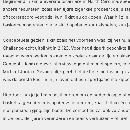
Beginnend in zijn universiteitscarrière in North Carolina, spe
andere resultaten, zoals een tijdreiziger die probeert de juiste
offscorerecord vestigde, kun jij dat nu ook doen. Waar hij zijn
basketbalmomenten die je altijd opnieuw kunt afspelen, kun 
Conceptueel gezien is dit zoals het voorheen was, zij het nu m
Challenge echt uitblinkt in 2K23. Voor het tijdperk geschikte 
toeschouwers werken samen om spelers naar de tijd en plaats v
Concepts-team nieuwe interviewsegmenten met spelers, comm
Michael Jordan. Gezamenlijk geeft het de hele modus het gev
was de eerste keer in mijn leven dat een sportgame me kipp
Hierdoor kun je je team positioneren om de hedendaagse of opk
basketbalgeschiedenis opnieuw te creëren, zoals het creëren va
met pensioen ging. zijn beste. De competitie zal ook verande
in de loop der jaren veranderen en teams verhuizen – of niet,