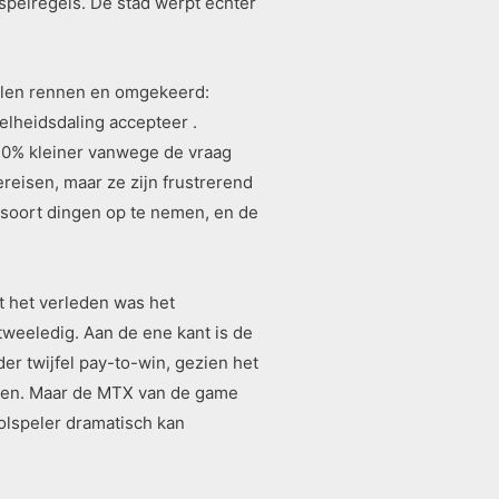
 spelregels. De stad werpt echter
illen rennen en omgekeerd:
nelheidsdaling accepteer .
r 30% kleiner vanwege de vraag
reisen, maar ze zijn frustrerend
 soort dingen op te nemen, en de
it het verleden was het
tweeledig. Aan de ene kant is de
r twijfel pay-to-win, gezien het
nden. Maar de MTX van de game
olspeler dramatisch kan