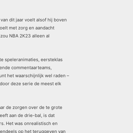
dit jaar voelt alsof hij boven
voelt met zorg en aandacht
n zou NBA 2K23 alleen al
te speleranimaties, eersteklas
illende commentaarteams,
unt het waarschijnlijk wel raden –
rdoor deze serie de meest elk
aar de zorgen over de te grote
ft aan de drie-bal, is dat
rs. Het was onrealistisch en
otendeels op het teruggeven van