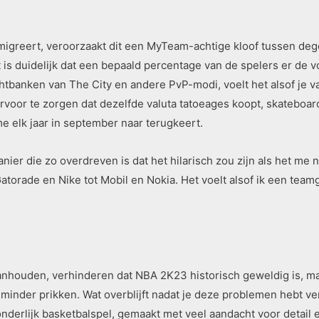
y migreert, veroorzaakt dit een MyTeam-achtige kloof tussen de
is duidelijk dat een bepaald percentage van de spelers er de v
tbanken van The City en andere PvP-modi, voelt het alsof je vast
voor te zorgen dat dezelfde valuta tatoeages koopt, skateboar
e elk jaar in september naar terugkeert.
r die zo overdreven is dat het hilarisch zou zijn als het me ni
torade en Nike tot Mobil en Nokia. Het voelt alsof ik een team
aanhouden, verhinderen dat NBA 2K23 historisch geweldig is, ma
 minder prikken. Wat overblijft nadat je deze problemen hebt 
nderlijk basketbalspel, gemaakt met veel aandacht voor detail e