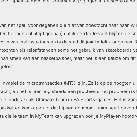
voor tijdelijke modi met vreemde wijzigingen in de score of de
 van het spel. Voor degenen die niet van zoektocht naar baan w
en hebben dat altijd gedaan) dat ik eerder te voet blijf en de s
orm van metrostations en is de stad dit jaar feitelijk ongevee
rtochten als reisafstanden soms het gebruik van skateboards ve
hanismen van een basketbalspel, maar het is een keuze om dit
gelost.
oe invasief de microtransacties (MTX) zijn. Zelfs op de hoogten u
acht, en het is hier nog steeds een probleem. Het probleem is 
re modus zoals Ultimate Team in EA Sports-games. Het is zonde
rtpakketten kan kopen totdat hij een dominant team heeft gevo
luta die je team in MyTeam kan upgraden ook je MyPlayer-hoofdr