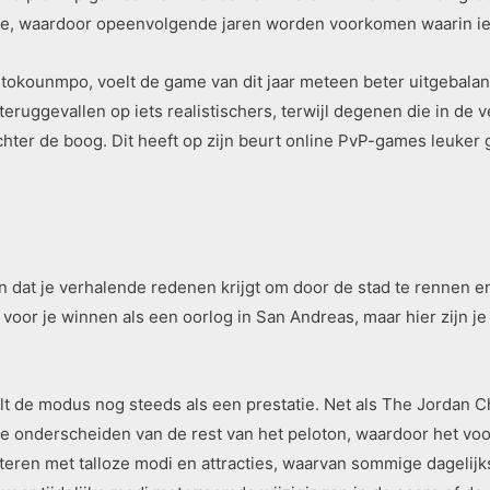
tie, waardoor opeenvolgende jaren worden voorkomen waarin ied
tokounmpo, voelt de game van dit jaar meteen beter uitgebalan
 teruggevallen op iets realistischers, terwijl degenen die in de
chter de boog. Dit heeft op zijn beurt online PvP-games leuker 
 dat je verhalende redenen krijgt om door de stad te rennen en
ns voor je winnen als een oorlog in San Andreas, maar hier zijn 
t de modus nog steeds als een prestatie. Net als The Jordan C
t te onderscheiden van de rest van het peloton, waardoor het v
teren met talloze modi en attracties, waarvan sommige dagelij