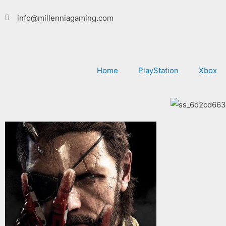
Ga
info@millenniagaming.com
naar
de
inhoud
Home
PlayStation
Xbox