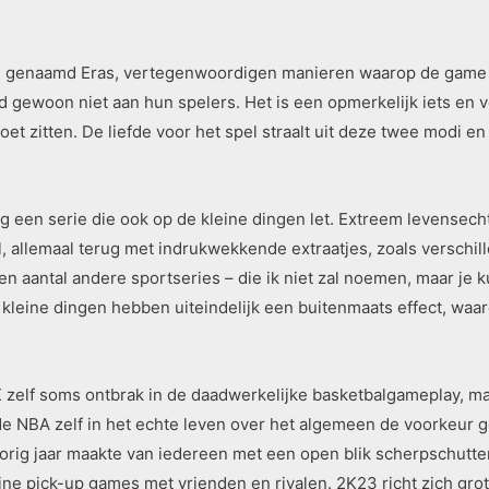
genaamd Eras, vertegenwoordigen manieren waarop de game van 
d gewoon niet aan hun spelers. Het is een opmerkelijk iets en 
et zitten. De liefde voor het spel straalt uit deze twee modi e
g een serie die ook op de kleine dingen let. Extreem levensech
, allemaal terug met indrukwekkende extraatjes, zoals versch
en aantal andere sportseries – die ik niet zal noemen, maar je k
kleine dingen hebben uiteindelijk een buitenmaats effect, waa
2K zelf soms ontbrak in de daadwerkelijke basketbalgameplay, m
 NBA zelf in het echte leven over het algemeen de voorkeur gee
 vorig jaar maakte van iedereen met een open blik scherpschutte
line pick-up games met vrienden en rivalen. 2K23 richt zich gr