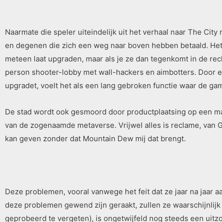
Naarmate die speler uiteindelijk uit het verhaal naar The Cit
en degenen die zich een weg naar boven hebben betaald. Het 
meteen laat upgraden, maar als je ze dan tegenkomt in de rech
person shooter-lobby met wall-hackers en aimbotters. Door er
upgradet, voelt het als een lang gebroken functie waar de gam
De stad wordt ook gesmoord door productplaatsing op een manie
van de zogenaamde metaverse. Vrijwel alles is reclame, van Ga
kan geven zonder dat Mountain Dew mij dat brengt.
Deze problemen, vooral vanwege het feit dat ze jaar na jaar 
deze problemen gewend zijn geraakt, zullen ze waarschijnlijk
geprobeerd te vergeten), is ongetwijfeld nog steeds een uitzo