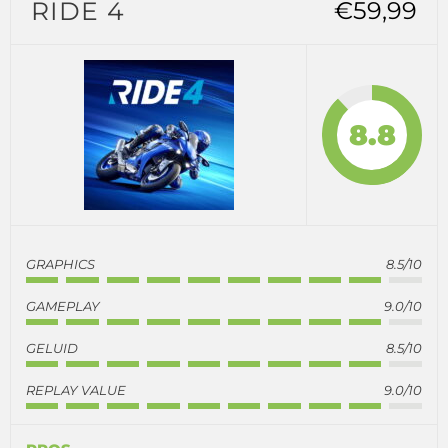
RIDE 4
€59,99
8.8
GRAPHICS
8.5/10
GAMEPLAY
9.0/10
GELUID
8.5/10
REPLAY VALUE
9.0/10