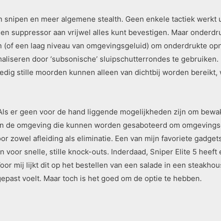
 snipen en meer algemene stealth. Geen enkele tactiek werkt un
 suppressor aan vrijwel alles kunt bevestigen. Maar onderdrukt 
ijn (of een laag niveau van omgevingsgeluid) om onderdrukte o
maliseren door ‘subsonische’ sluipschutterrondes te gebruiken. 
edig stille moorden kunnen alleen van dichtbij worden bereikt,
 Als er geen voor de hand liggende mogelijkheden zijn om bewa
n in de omgeving die kunnen worden gesaboteerd om omgevingsge
r zowel afleiding als eliminatie. Een van mijn favoriete gadgets
 voor snelle, stille knock-outs. Inderdaad, Sniper Elite 5 heeft
or mij lijkt dit op het bestellen van een salade in een steakhou
past voelt. Maar toch is het goed om de optie te hebben.