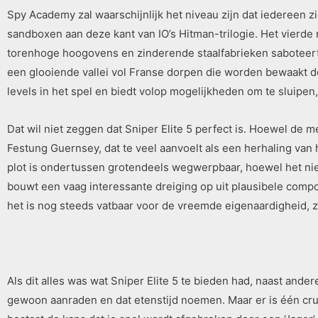
Spy Academy zal waarschijnlijk het niveau zijn dat iedereen z
sandboxen aan deze kant van IO’s Hitman-trilogie. Het vierde n
torenhoge hoogovens en zinderende staalfabrieken saboteert. 
een glooiende vallei vol Franse dorpen die worden bewaakt do
levels in het spel en biedt volop mogelijkheden om te sluipen,
Dat wil niet zeggen dat Sniper Elite 5 perfect is. Hoewel de m
Festung Guernsey, dat te veel aanvoelt als een herhaling van
plot is ondertussen grotendeels wegwerpbaar, hoewel het niet
bouwt een vaag interessante dreiging op uit plausibele compo
het is nog steeds vatbaar voor de vreemde eigenaardigheid, zo
Als dit alles was wat Sniper Elite 5 te bieden had, naast ande
gewoon aanraden en dat etenstijd noemen. Maar er is één crucia