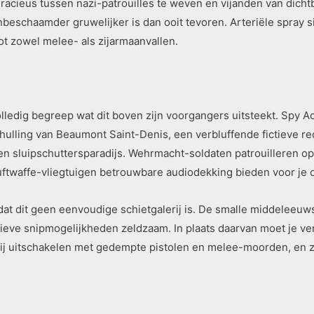
gracieus tussen nazi-patrouilles te weven en vijanden van dichtb
schaamder gruwelijker is dan ooit tevoren. Arteriële spray sist
ot zowel melee- als zijarmaanvallen.
olledig begreep wat dit boven zijn voorgangers uitsteekt. Spy
hulling van Beaumont Saint-Denis, een verbluffende fictieve rec
een sluipschuttersparadijs. Wehrmacht-soldaten patrouilleren o
e Luftwaffe-vliegtuigen betrouwbare audiodekking bieden voor je
lijk dat dit geen eenvoudige schietgalerij is. De smalle middelee
tieve snipmogelijkheden zeldzaam. In plaats daarvan moet je v
tbij uitschakelen met gedempte pistolen en melee-moorden, en 