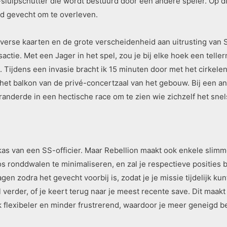
-sluipschutter die wordt bestuurd door een andere speler. Op dit
d gevecht om te overleven.
iverse kaarten en de grote verscheidenheid aan uitrusting van S
ie. Met een Jager in het spel, zou je bij elke hoek een teller
 Tijdens een invasie bracht ik 15 minuten door met het cirkele
af het balkon van de privé-concertzaal van het gebouw. Bij een 
anderde in een hectische race om te zien wie zichzelf het snel
gkas van een SS-officier. Maar Rebellion maakt ook enkele slimm
os ronddwalen te minimaliseren, en zal je respectieve posities 
en zodra het gevecht voorbij is, zodat je je missie tijdelijk k
 verder, of je keert terug naar je meest recente save. Dit maak
ok flexibeler en minder frustrerend, waardoor je meer geneigd 