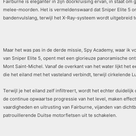
Fairburne is eleganter in zijn doorkruising ervan, in staat om 
melee-moorden. Het is vermeldenswaard dat Sniper Elite 5 onbe
bandenvulslang, terwijl het X-Ray-systeem wordt uitgebreid t
Maar het was pas in de derde missie, Spy Academy, waar ik v
van Sniper Elite 5, opent met een glorieuze panoramische ont
Mont Saint-Michel. Vanaf de overkant van het water lijkt het 
die het eiland met het vasteland verbindt, terwijl cirkelend
Terwijl je het eiland zelf infiltreert, wordt het echter duide
de continue opwaartse progressie van het level, maken effec
vaardigheden en uitrusting van Fairburne, vijanden van dich
patrouillerende Duitse motorfietsen uit te schakelen.