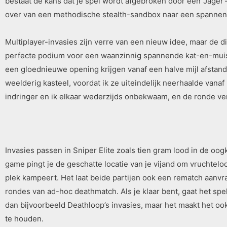
bestaat de kans dat je spel wordt afgebroken door een ‘Jager’
over van een methodische stealth-sandbox naar een spannen
Multiplayer-invasies zijn verre van een nieuw idee, maar de d
perfecte podium voor een waanzinnig spannende kat-en-muisact
een gloednieuwe opening krijgen vanaf een halve mijl afstand.
weelderig kasteel, voordat ik ze uiteindelijk neerhaalde van
indringer en ik elkaar wederzijds onbekwaam, en de ronde ver
Invasies passen in Sniper Elite zoals tien gram lood in de oo
game pingt je de geschatte locatie van je vijand om vruchtelo
plek kampeert. Het laat beide partijen ook een rematch aanvrag
rondes van ad-hoc deathmatch. Als je klaar bent, gaat het spel
dan bijvoorbeeld Deathloop’s invasies, maar het maakt het o
te houden.