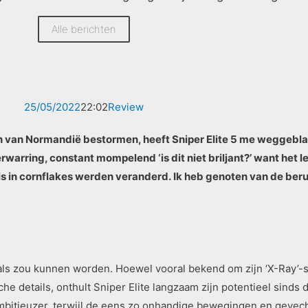
Alle berichten
25/05/2022
22:02
Review
n van Normandië bestormen, heeft Sniper Elite 5 me weggeblaz
arring, constant mompelend ‘is dit niet briljant?’ want het l
s in cornflakes werden veranderd. Ik heb genoten van de beru
iaals zou kunnen worden. Hoewel vooral bekend om zijn ‘X-Ray’-
he details, onthult Sniper Elite langzaam zijn potentieel sinds d
ambitieuzer, terwijl de eens zo onhandige bewegingen en gevech