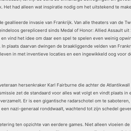
k. Het had alleen wat inspiratie nodig om het uitstekend te mak
 de geallieerde invasie van Frankrijk. Van alle theaters van de 
indeloos gerepliceerd sinds Medal of Honor: Allied Assault uit
en vind het idee om daar een spel te spelen even weinig opwin
 In plaats daarvan dwingen de braakliggende velden van Frankri
 leven in met inventieve locaties en een ingewikkeld oog voor de
eteraan hersenkraker Karl Fairburne die achter de Atlantikwall 
issie zet de standaard voor alles wat volgt en vindt plaats in 
verzamelt. Er is een gigantische radarschotel om te saboteren, 
r een nazi-generaal ronddwaalt, wachtend tot zijn schedel geven
erbetering ten opzichte van eerdere games. Niet alleen vloeien 