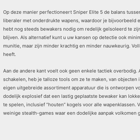
Op deze manier perfectioneert Sniper Elite 5 de balans tussen
liberaler met onderdrukte wapens, waardoor je bijvoorbeeld een
hebt nog steeds bewakers nodig om redelijk geïsoleerd te z
blijven. Als alternatief kunt u uw kansen op detectie ook mini
munitie, maar zijn minder krachtig en minder nauwkeurig. Voll
heeft.
Aan de andere kant voelt ook geen enkele tactiek overbodig.
schakelen, heb je talloze tools om ze te maken, van objecte
eigen uitgebreide assortiment apparatuur die is ontworpen voo
dodelijk explosief dat een lastig geplaatste bewaker kan lokken
te spelen, inclusief “houten” kogels voor alle wapenklassen. Vo
weinige stealth-games waar een dodelijke aanpak volkomen ge