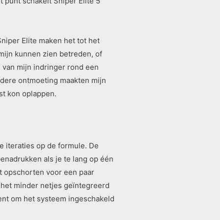
 punt schakelt Sniper Elite 5
niper Elite maken het tot het
mijn kunnen zien betreden, of
n van mijn indringer rond een
andere ontmoeting maakten mijn
st kon oplappen.
e iteraties op de formule. De
benadrukken als je te lang op één
unt opschorten voor een paar
t het minder netjes geïntegreerd
bent om het systeem ingeschakeld