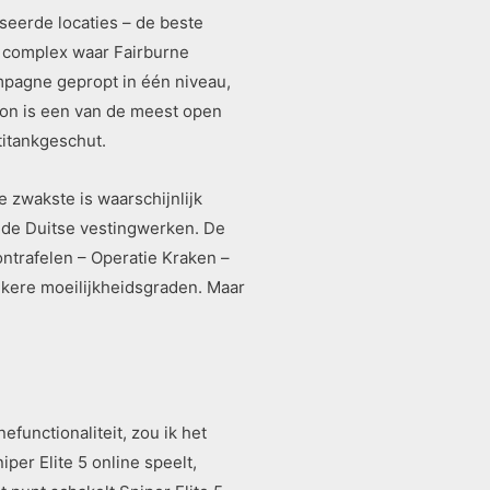
iseerde locaties – de beste
el complex waar Fairburne
ampagne gepropt in één niveau,
ion is een van de meest open
titankgeschut.
e zwakste is waarschijnlijk
ende Duitse vestingwerken. De
ontrafelen – Operatie Kraken –
ijkere moeilijkheidsgraden. Maar
functionaliteit, zou ik het
per Elite 5 online speelt,