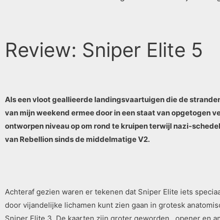
Review: Sniper Elite 5
Als een vloot geallieerde landingsvaartuigen die de strande
van mijn weekend ermee door in een staat van opgetogen verw
ontworpen niveau op om rond te kruipen terwijl nazi-schedel
van Rebellion sinds de middelmatige V2.
Achteraf gezien waren er tekenen dat Sniper Elite iets spec
door vijandelijke lichamen kunt zien gaan in grotesk anatomisc
Sniper Elite 3. De kaarten zijn groter geworden , opener en 