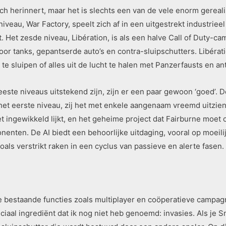
ich herinnert, maar het is slechts een van de vele enorm gereal
iveau, War Factory, speelt zich af in een uitgestrekt industrie
Het zesde niveau, Libération, is als een halve Call of Duty-c
or tanks, gepantserde auto’s en contra-sluipschutters. Libérat
 te sluipen of alles uit de lucht te halen met Panzerfausts en an
eeste niveaus uitstekend zijn, zijn er een paar gewoon ‘goed’. D
 het eerste niveau, zij het met enkele aangenaam vreemd uitzi
 ingewikkeld lijkt, en het geheime project dat Fairburne moet 
nenten. De AI biedt een behoorlijke uitdaging, vooral op moeil
als verstrikt raken in een cyclus van passieve en alerte fasen.
re bestaande functies zoals multiplayer en coöperatieve campagne
al ingrediënt dat ik nog niet heb genoemd: invasies. Als je Sni