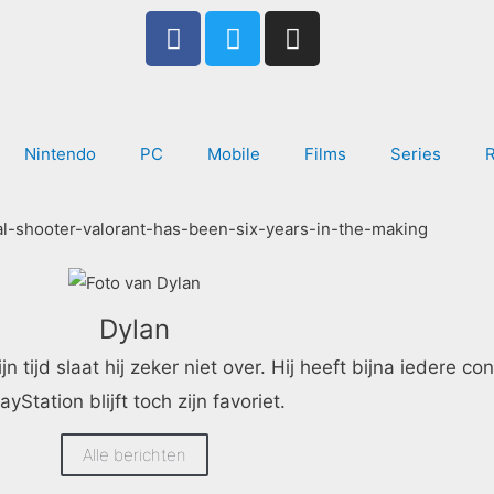
F
T
I
a
w
n
c
i
s
e
t
t
b
t
a
Nintendo
PC
Mobile
Films
Series
o
e
g
o
r
r
k
a
-
m
f
Dylan
jd slaat hij zeker niet over. Hij heeft bijna iedere con
ayStation blijft toch zijn favoriet.
Alle berichten