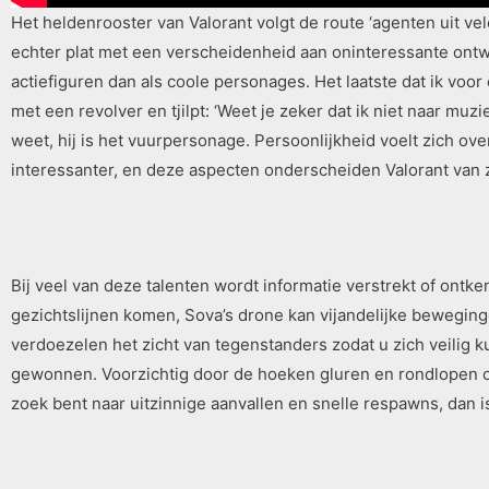
Het heldenrooster van Valorant volgt de route ‘agenten uit ve
echter plat met een verscheidenheid aan oninteressante ontwe
actiefiguren dan als coole personages. Het laatste dat ik voor 
met een revolver en tjilpt: ‘Weet je zeker dat ik niet naar muz
weet, hij is het vuurpersonage. Persoonlijkheid voelt zich ov
interessanter, en deze aspecten onderscheiden Valorant van zi
Bij veel van deze talenten wordt informatie verstrekt of ont
gezichtslijnen komen, Sova’s drone kan vijandelijke bewegingen
verdoezelen het zicht van tegenstanders zodat u zich veilig 
gewonnen. Voorzichtig door de hoeken gluren en rondlopen op
zoek bent naar uitzinnige aanvallen en snelle respawns, dan is 