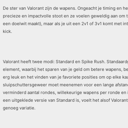
De ster van Valorant zijn de wapens. Ongeacht je timing en h
precieze en impactvolle stoot en ze voelen geweldig aan om 
een doelwit maakt), maar als je uit een 2v1 of 3v1 komt met i
kick.
Valorant heeft twee modi: Standard en Spike Rush. Standaar
element, waarbij het sparen van je geld om betere wapens, b
erg leuk en het vinden van je favoriete posities om op elke k
sluipschuttersgeweer moet meenemen voor een lange afstands
verminderd aantal rondes, willekeurige wapens per ronde en
een uitgeklede versie van Standard is, voelt het alsof Valoran
genoeg variatie.