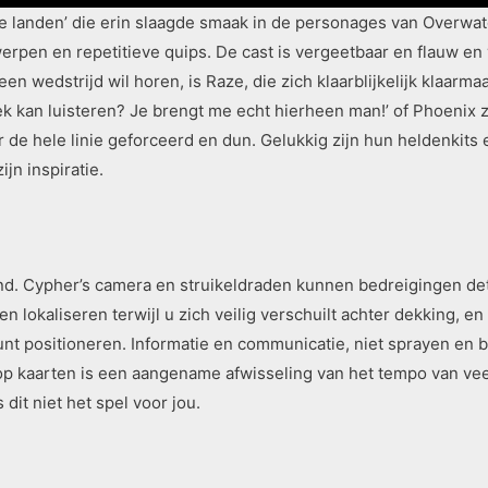
le landen’ die erin slaagde smaak in de personages van Overwatc
rpen en repetitieve quips. De cast is vergeetbaar en flauw en 
een wedstrijd wil horen, is Raze, die zich klaarblijkelijk klaar
iek kan luisteren? Je brengt me echt hierheen man!’ of Phoenix zi
er de hele linie geforceerd en dun. Gelukkig zijn hun heldenkits
jn inspiratie.
kend. Cypher’s camera en struikeldraden kunnen bedreigingen de
 lokaliseren terwijl u zich veilig verschuilt achter dekking, e
kunt positioneren. Informatie en communicatie, niet sprayen en
 kaarten is een aangename afwisseling van het tempo van veel
dit niet het spel voor jou.