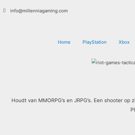
Ga
info@millenniagaming.com
naar
de
inhoud
Home
PlayStation
Xbox
Houdt van MMORPG’s en JRPG’s. Een shooter op zijn ti
Pl