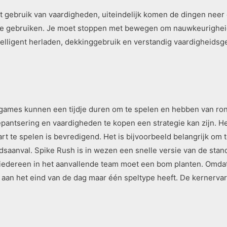
et gebruik van vaardigheden, uiteindelijk komen de dingen neer 
te gebruiken. Je moet stoppen met bewegen om nauwkeurigheid t
ntelligent herladen, dekkinggebruik en verstandig vaardigheidsge
dgames kunnen een tijdje duren om te spelen en hebben van ro
epantsering en vaardigheden te kopen een strategie kan zijn. 
aart te spelen is bevredigend. Het is bijvoorbeeld belangrijk o
aanval. Spike Rush is in wezen een snelle versie van de sta
 iedereen in het aanvallende team moet een bom planten. Omda
t aan het eind van de dag maar één speltype heeft. De kernervari