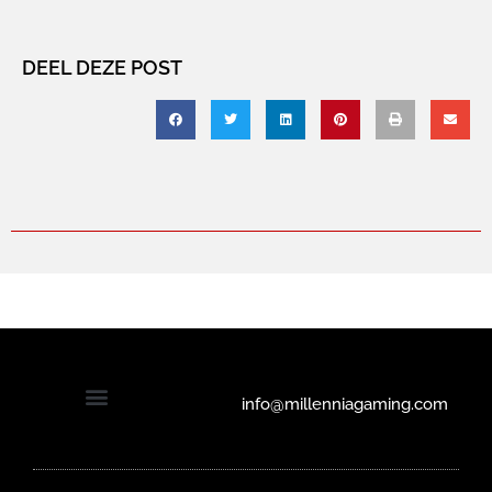
DEEL DEZE POST
info@millenniagaming.com
Solliciteren bij Millennia Gaming
Privacyverklaring en cookiebeleid