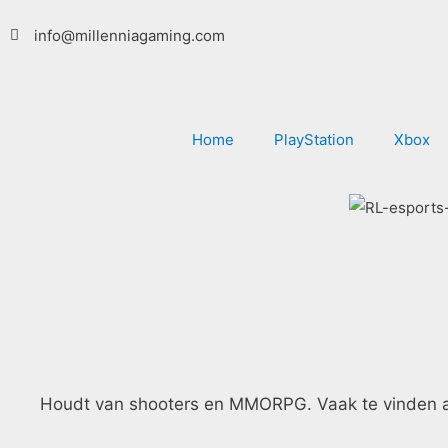
Ga
info@millenniagaming.com
naar
de
inhoud
Home
PlayStation
Xbox
Houdt van shooters en MMORPG. Vaak te vinden ach