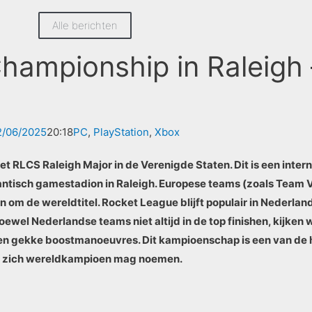
Alle berichten
ampionship in Raleigh –
2/06/2025
20:18
PC
,
PlayStation
,
Xbox
het RLCS Raleigh Major in de Verenigde Staten. Dit is een inter
ntisch gamestadion in Raleigh. Europese teams (zoals Team V
om de wereldtitel. Rocket League blijft populair in Nederland
el Nederlandse teams niet altijd in de top finishen, kijken w
s en gekke boostmanoeuvres. Dit kampioenschap is een van de
am zich wereldkampioen mag noemen.