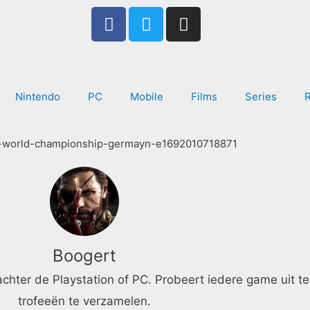
F
T
I
a
w
n
c
i
s
e
t
t
b
t
a
Nintendo
PC
Mobile
Films
Series
o
e
g
o
r
r
k
a
-
m
f
Boogert
ter de Playstation of PC. Probeert iedere game uit te
trofeeën te verzamelen.