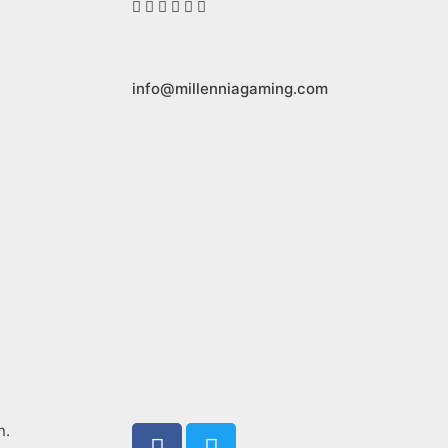
info@millenniagaming.com
F
T
n.