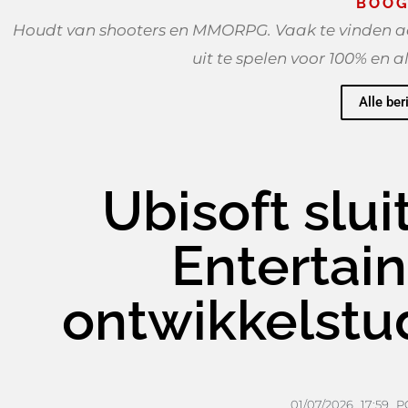
BOOG
Houdt van shooters en MMORPG. Vaak te vinden ac
uit te spelen voor 100% en a
Alle ber
Ubisoft slu
Entertai
ontwikkelstud
01/07/2026
17:59
P