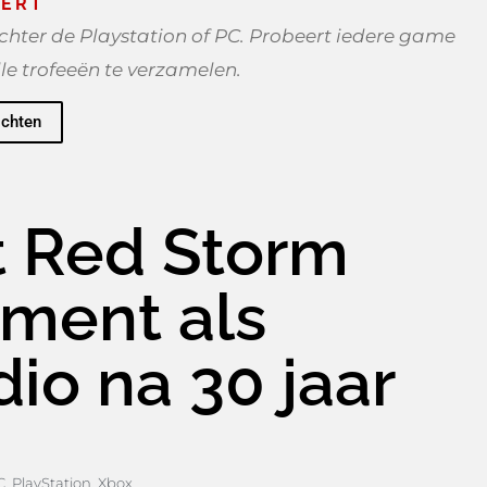
ERT
hter de Playstation of PC. Probeert iedere game
lle trofeeën te verzamelen.
ichten
it Red Storm
nment als
io na 30 jaar
C
,
PlayStation
,
Xbox