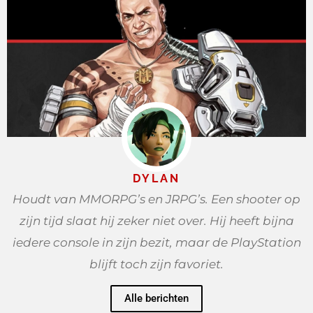
DYLAN
Houdt van MMORPG’s en JRPG’s. Een shooter op
zijn tijd slaat hij zeker niet over. Hij heeft bijna
iedere console in zijn bezit, maar de PlayStation
blijft toch zijn favoriet.
Alle berichten