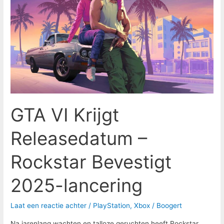
Releasedatum
–
Rockstar
Bevestigt
2025-
lancering
GTA VI Krijgt
Releasedatum –
Rockstar Bevestigt
2025-lancering
Laat een reactie achter
/
PlayStation
,
Xbox
/
Boogert
Na jarenlang wachten en talloze geruchten heeft Rockstar