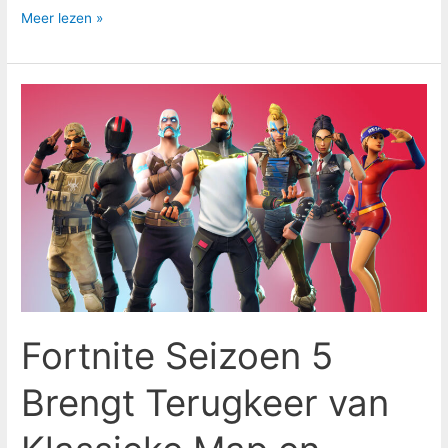
Meer lezen »
Fortnite
Seizoen
5
Brengt
Terugkeer
van
Klassieke
Map
en
Nieuwe
Fortnite Seizoen 5
Game
Modus
Brengt Terugkeer van