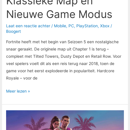
Klassieke Map en
Nieuwe Game Modus
Laat een reactie achter
/
Mobile
,
PC
,
PlayStation
,
Xbox
/
Boogert
Fortnite heeft met het begin van Seizoen 5 een nostalgische
snaar geraakt. De originele map uit Chapter 1 is terug –
compleet met Tilted Towers, Dusty Depot en Retail Row. Voor
veel spelers voelt dit als een reis terug naar 2018, toen de
game voor het eerst explodeerde in populariteit. Hardcore
Royale – voor de
Meer lezen »
GTA
VI
Krijgt