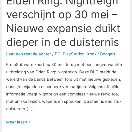
Elden Ring: Nightreign
dieper
verschijnt op 30 mei –
in
de
Nieuwe expansie duikt
duisternis
dieper in de duisternis
Laat een reactie achter
/
PC
,
PlayStation
,
Xbox
/
Boogert
FromSoftware keert op 30 mei terug met een langverwachte
uitbreiding van Elden Ring: Nightreign. Deze DLC breidt de
wereld van de Lands Between fors uit met nieuwe gebieden,
dodelijke vijanden en diepere verhaallijnen. Volgens officiële
informatie voegt Nightreign een compleet nieuwe regio toe,
met unieke bazen, wapens en spreuken. De sfeer is een stuk
duisterder […]
Meer lezen »