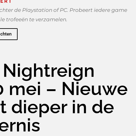
ERT
hter de Playstation of PC. Probeert iedere game
lle trofeeën te verzamelen.
ichten
 Nightreign
30 mei – Nieuwe
t dieper in de
ernis