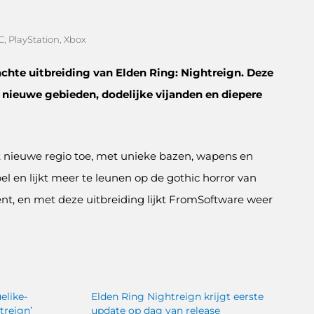
C
,
PlayStation
,
Xbox
hte uitbreiding van Elden Ring: Nightreign. Deze
 nieuwe gebieden, dodelijke vijanden en diepere
t nieuwe regio toe, met unieke bazen, wapens en
pel en lijkt meer te leunen op de gothic horror van
nt, en met deze uitbreiding lijkt FromSoftware weer
elike-
Elden Ring Nightreign krijgt eerste
treign’
update op dag van release