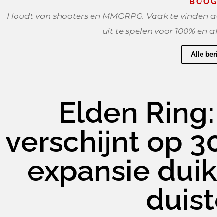
BOOG
Houdt van shooters en MMORPG. Vaak te vinden ac
uit te spelen voor 100% en a
Alle ber
Elden Ring:
verschijnt op 
expansie duik
duist