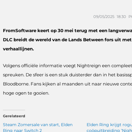
09/05/2025
18:30
P
FromSoftware keert op 30 mei terug met een langverwac
DLC breidt de wereld van de Lands Between fors uit met
verhaallijnen.
Volgens officiële informatie voegt Nightreign een complee
spreuken. De sfeer is een stuk duisterder dan in het basiss
Bloodborne. Fans kijken al maanden uit naar nieuwe conte
hoge ogen te gooien.
Gerelateerd
Steam Zomersale van start, Elden
Elden Ring krijgt rogu
Ring naar Switch 2
coöpuitbreiding ‘Nigh