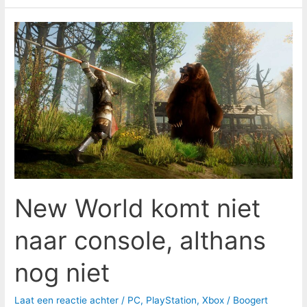
New
World
komt
niet
naar
console,
althans
nog
niet
New World komt niet
naar console, althans
nog niet
Laat een reactie achter
/
PC
,
PlayStation
,
Xbox
/
Boogert