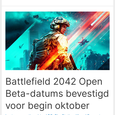
Battlefield
2042
Open
Beta-
datums
bevestigd
voor
begin
oktober
Battlefield 2042 Open
Beta-datums bevestigd
voor begin oktober