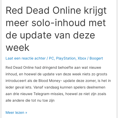
update
Red Dead Online krijgt
van
deze
meer solo-inhoud met
week
de update van deze
week
Laat een reactie achter
/
PC
,
PlayStation
,
Xbox
/
Boogert
Red Dead Online had dringend behoefte aan wat nieuwe
inhoud, en hoewel de update van deze week niets zo groots
introduceert als de Blood Money- update deze zomer, is het in
ieder geval iets. Vanaf vandaag kunnen spelers deelnemen
aan drie nieuwe Telegram-missies, hoewel ze niet zijn zoals
alle andere die tot nu toe zijn
Meer lezen »