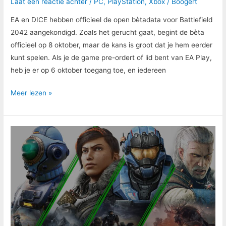
Laat een reactie achter
/
PC
,
PlayStation
,
Xbox
/
Boogert
EA en DICE hebben officieel de open bètadata voor Battlefield
2042 aangekondigd. Zoals het gerucht gaat, begint de bèta
officieel op 8 oktober, maar de kans is groot dat je hem eerder
kunt spelen. Als je de game pre-ordert of lid bent van EA Play,
heb je er op 6 oktober toegang toe, en iedereen
Meer lezen »
Xbox
Cloud
Gaming
komt
naar
Xbox
voor
testers