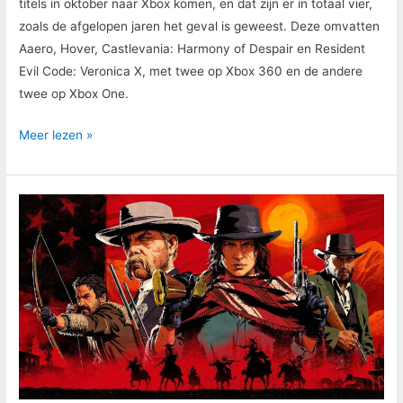
titels in oktober naar Xbox komen, en dat zijn er in totaal vier,
zoals de afgelopen jaren het geval is geweest. Deze omvatten
Aaero, Hover, Castlevania: Harmony of Despair en Resident
Evil Code: Veronica X, met twee op Xbox 360 en de andere
twee op Xbox One.
Meer lezen »
Red
Dead
Online
krijgt
meer
solo-
inhoud
met
de